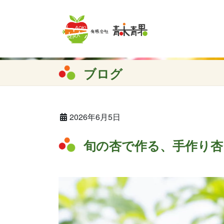
コ
ナ
ン
ビ
テ
ゲ
ン
ー
ツ
シ
へ
ョ
ブログ
ス
ン
キ
に
ッ
移
プ
動
2026年6月5日
旬の杏で作る、手作り